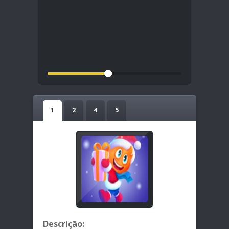
1
2
4
5
Descrição: