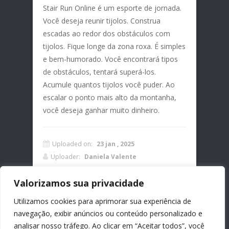
Stair Run Online é um esporte de jornada.
Você deseja reunir tijolos. Construa
escadas ao redor dos obstáculos com
tijolos. Fique longe da zona roxa. É simples
e bem-humorado. Você encontrará tipos
de obstáculos, tentará superá-los.
Acumule quantos tijolos você puder. Ao
escalar o ponto mais alto da montanha,
você deseja ganhar muito dinheiro.
Uploaded on:
23 jan , 2025
Uploader:
Daniela Valente
Categorias:
Aventura
Valorizamos sua privacidade
Comments:
0
Tags:
móvel
Utilizamos cookies para aprimorar sua experiência de
navegação, exibir anúncios ou conteúdo personalizado e
analisar nosso tráfego. Ao clicar em “Aceitar todos”, você
Deixe um comentário
Instruções: