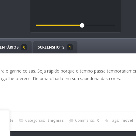
ENTÁRIOS
0
SCREENSHOTS
1
era e ganhe coisas. Seja rápido porque o tempo passa temporariame
jogo lhe oferece. Dê uma olhada em sua sabedoria das cores.
Valente
Categorias:
Enigmas
Comments:
0
Tags:
móvel