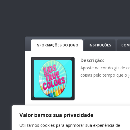
INFORMAÇÕES DO JOGO
INSTRUÇÕES
COM
Descrição:
Aposte na cor do giz de c
coisas pelo tempo que o 
Valorizamos sua privacidade
Uploaded on:
05 mar , 2026
Uploader:
Daniela 
Utilizamos cookies para aprimorar sua experiência de