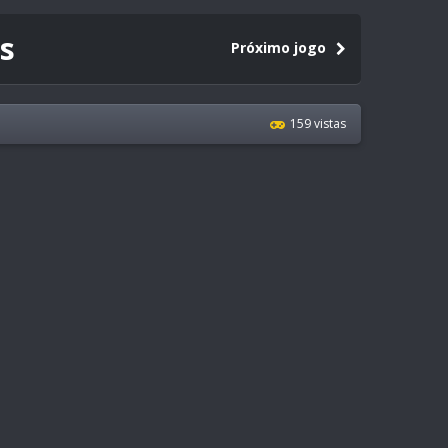
as
Próximo jogo
159 vistas