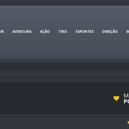
IR
AVENTURA
AÇÃO
TIRO
ESPORTES
DIREÇÃO
M
M
P